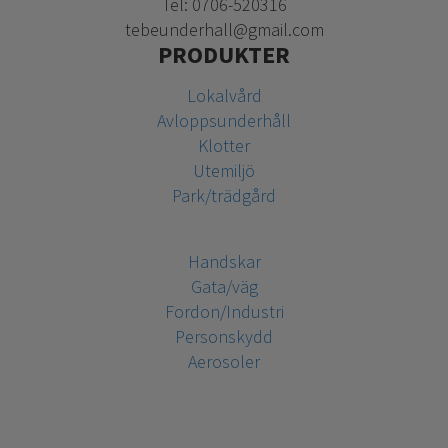
Tel: 0706-520316
tebeunderhall@gmail.com
PRODUKTER
Lokalvård
Avloppsunderhåll
Klotter
Utemiljö
Park/trädgård
Handskar
Gata/väg
Fordon/Industri
Personskydd
Aerosoler