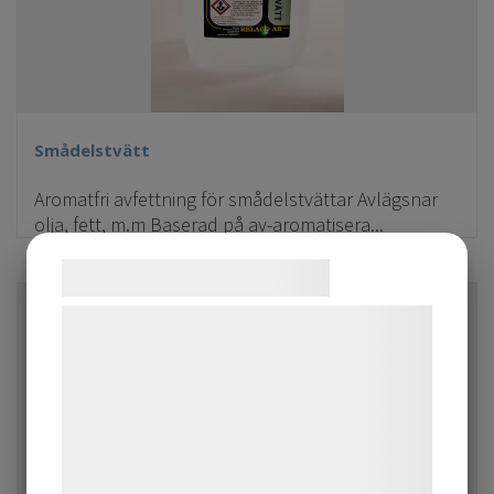
Smådelstvätt
Aromatfri avfettning för smådelstvättar Avlägsnar
olja, fett, m.m Baserad på av-aromatisera...
Samtykke til cookies
Vi og vores samarbejdspartnere bruger
teknologier, herunder cookies, til at
indsamle oplysninger om dig til forskellige
formål, herunder: Tilpasning af annoncering,
bedre brugeroplevelse, funktionalitet,
statistik og marketing. Disse oplysninger