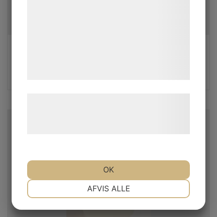
kan blive delt med annoncerings- og
analysepartnere, som kan kombinere dem
med data, du tidligere har givet dem eller
de har indsamlet gennem din brug af deres
Musseltvätt
tjenester. Ved at klikke på 'OK' giver du
Aromatfri avfettning för smådelstvättar Avlägsnar
samtykke til disse formål.
olja, fett, m.m Baserad på av-aromatisera...
Læs mere om vores brug af cookies og
behandling af persondata på vores
hjemmeside.
OK
NØDVENDIGE
PRÆFERENCER
AFVIS ALLE