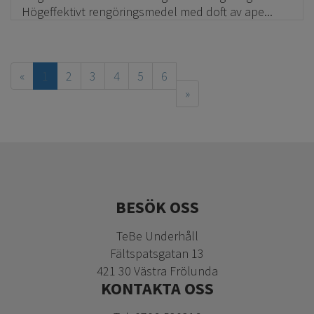
Högeffektivt rengöringsmedel med doft av ape...
«
1
2
3
4
5
6
»
BESÖK OSS
TeBe Underhåll
Fältspatsgatan 13
421 30 Västra Frölunda
KONTAKTA OSS